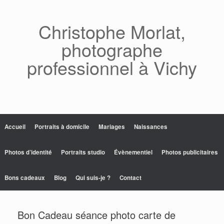
Skip
to
content
Christophe Morlat,
photographe
professionnel à Vichy
Accueil
Portraits à domicile
Mariages
Naissances
Photos d’identité
Portraits studio
Évènementiel
Photos publicitaires
Bons cadeaux
Blog
Qui suis-je ?
Contact
Bon Cadeau séance photo carte de