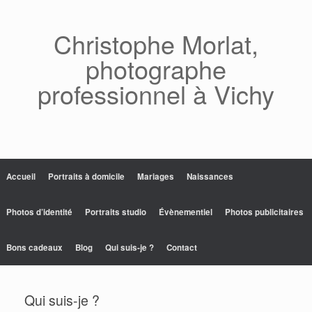
Skip
to
content
Christophe Morlat,
photographe
professionnel à Vichy
Accueil
Portraits à domicile
Mariages
Naissances
Photos d’identité
Portraits studio
Évènementiel
Photos publicitaires
Bons cadeaux
Blog
Qui suis-je ?
Contact
Qui suis-je ?