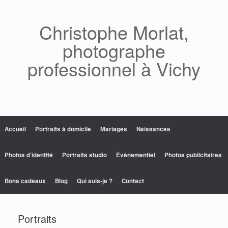
Skip
to
content
Christophe Morlat,
photographe
professionnel à Vichy
Accueil
Portraits à domicile
Mariages
Naissances
Photos d’identité
Portraits studio
Évènementiel
Photos publicitaires
Bons cadeaux
Blog
Qui suis-je ?
Contact
Portraits