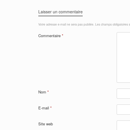
Laisser un commentaire
Votre adresse e-mail ne sera pas publiée.
Les champs obligatoires 
Commentaire
*
Nom
*
E-mail
*
Site web