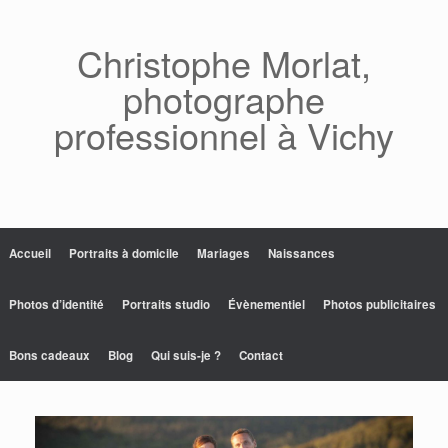
Skip
to
content
Christophe Morlat,
photographe
professionnel à Vichy
Accueil
Portraits à domicile
Mariages
Naissances
Photos d’identité
Portraits studio
Évènementiel
Photos publicitaires
Bons cadeaux
Blog
Qui suis-je ?
Contact